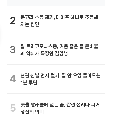
문고리 소음 제거, 테이프 하나로 조용해
2
지는 집안
질 트리코모나스증, 거품 같은 질 분비물
3
과 악취가 특징인 감염병
현관 신발 먼지 털기, 집 안 오염 줄어드는
4
1분 루틴
옷을 빨래줄에 널는 꿈, 감정 정리나 과거
5
청산의 의미