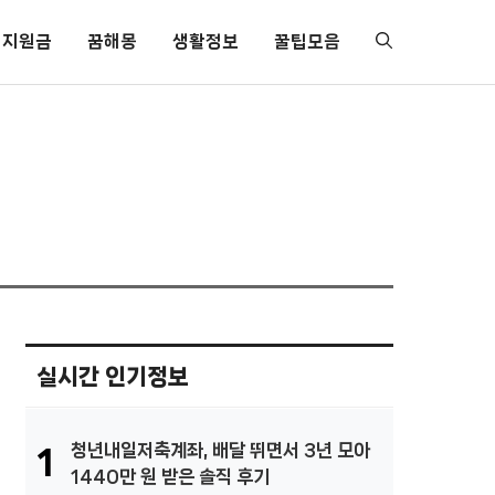
지원금
꿈해몽
생활정보
꿀팁모음
실시간 인기정보
청년내일저축계좌, 배달 뛰면서 3년 모아
1
1440만 원 받은 솔직 후기