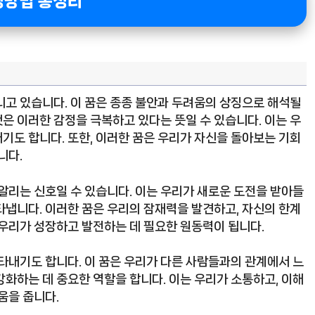
청방법 총정리
니고 있습니다. 이 꿈은 종종 불안과 두려움의 상징으로 해석될
것은 이러한 감정을 극복하고 있다는 뜻일 수 있습니다. 이는 우
기도 합니다. 또한, 이러한 꿈은 우리가 자신을 돌아보는 기회
니다.
알리는 신호일 수 있습니다. 이는 우리가 새로운 도전을 받아들
타냅니다. 이러한 꿈은 우리의 잠재력을 발견하고, 자신의 한계
 우리가 성장하고 발전하는 데 필요한 원동력이 됩니다.
타내기도 합니다. 이 꿈은 우리가 다른 사람들과의 관계에서 느
화하는 데 중요한 역할을 합니다. 이는 우리가 소통하고, 이해
움을 줍니다.