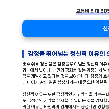
교통비 최대 30
신
감정을 뛰어넘는 정신적 여유의 
호수 위를 걷는 꿈은 감정을 뛰어넘는 정신적 여유
압박에서 벗어나, 내면의 평화를 찾는 과정에서 발
력을 개발하고 있다는 것을 보여줍니다. 감정의 흐
더 나아가 삶의 질을 향상시키는 데 중요한 역할을 
정신적 여유는 또한 긍정적인 사고방식을 기르는 데
도 긍정적인 시각을 유지할 수 있다는 것을 암시합니
러한 여유는 타인과의 관계에서도 긍정적인 영향을