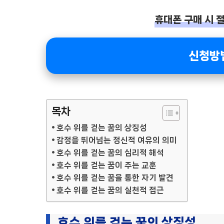
휴대폰 구매 시 절
신청방
목차
호수 위를 걷는 꿈의 상징성
감정을 뛰어넘는 정신적 여유의 의미
호수 위를 걷는 꿈의 심리적 해석
호수 위를 걷는 꿈이 주는 교훈
호수 위를 걷는 꿈을 통한 자기 발견
호수 위를 걷는 꿈의 실천적 접근
호수 위를 걷는 꿈의 상징성