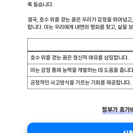
록 돕습니다.
결국, 호수 위를 걷는 꿈은 우리가 감정을 뛰어넘고
합니다. 이는 우리에게 내면의 평화를 찾고, 삶을 
호수 위를 걷는 꿈은 정신적 여유를 상징합니다.
이는 감정 통제 능력을 개발하는 데 도움을 줍니다
긍정적인 사고방식을 기르는 기회를 제공합니다.
정부가 휴가