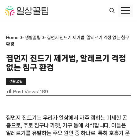
컨
텐
츠
로
건
Home
»
생활꿀팁
»
집먼지 진드기 제거법, 알레르기 걱정 없는 침구
너
환경
뛰
기
집먼지 진드기 제거법, 알레르기 걱정
없는 침구 환경
생활꿀팁
Post Views:
189
집먼지 진드기는 우리가 일상에서 자주 접하는 미세한 곤
충으로, 주로 침구나 카펫, 가구 등에 서식합니다. 이들은
알레르기를 유발하는 주요 원인 중 하나로, 특히 호흡기 문