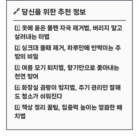
🔗 당신을 위한 추천 정보
옷에 묻은 볼펜 자국 제거법, 버리지 말고
1️⃣
살려내는 마법
싱크대 물때 제거, 하루만에 반짝이는 주
2️⃣
방의 비밀
여름 모기 퇴치법, 향기만으로 쫓아내는
3️⃣
천연 방어
화장실 곰팡이 방지법, 주기 관리만 잘해
4️⃣
도 청소가 쉬워진다
책상 정리 꿀팁, 집중력 높이는 깔끔한 배
5️⃣
치법