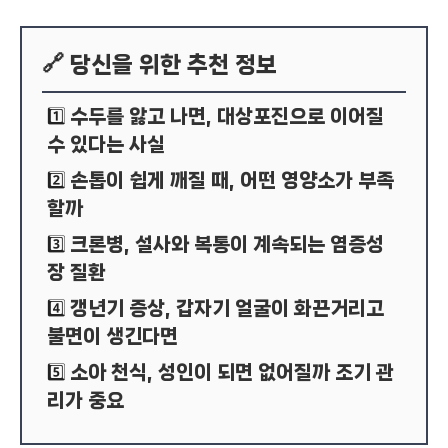
🔗 당신을 위한 추천 정보
수두를 앓고 나면, 대상포진으로 이어질
1️⃣
수 있다는 사실
손톱이 쉽게 깨질 때, 어떤 영양소가 부족
2️⃣
할까
크론병, 설사와 복통이 계속되는 염증성
3️⃣
장 질환
갱년기 증상, 갑자기 얼굴이 화끈거리고
4️⃣
불면이 생긴다면
소아 천식, 성인이 되면 없어질까 조기 관
5️⃣
리가 중요